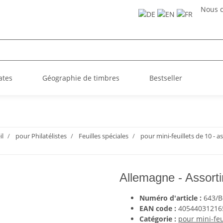
Nous c
ates
Géographie de timbres
Bestseller
il
pour Philatélistes
Feuilles spéciales
pour mini-feuillets de 10 - a
Allemagne - Assortim
Numéro d'article :
643/B-
EAN code :
40544031216
Catégorie :
pour mini-feu