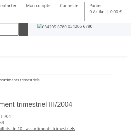
ontacter
Mon compte
Connecter
Panier
0 Artikel | 0,00 €
034205 6780
ssortiments trimestriels
ent trimestriel III/2004
III/04
53
illets de 10 - assortiments trimestriels