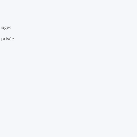
quages
 privée