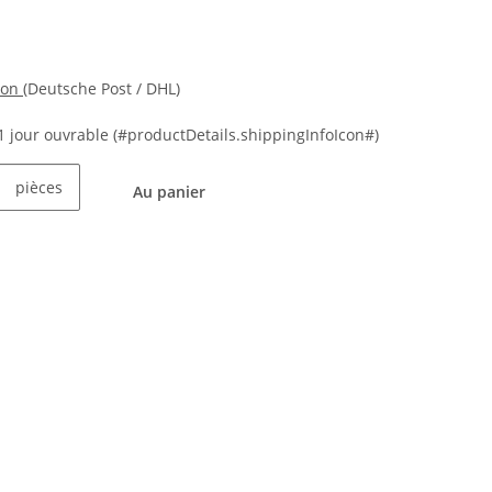
ion
(Deutsche Post / DHL)
21 jour ouvrable
(#productDetails.shippingInfoIcon#)
pièces
Au panier