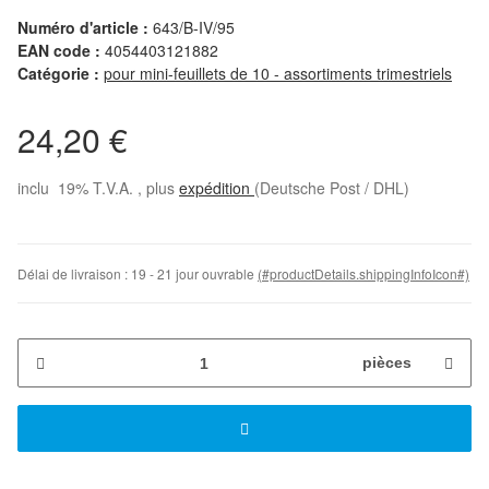
Numéro d'article :
643/B-IV/95
EAN code :
4054403121882
Catégorie :
pour mini-feuillets de 10 - assortiments trimestriels
24,20 €
inclu 19% T.V.A. , plus
expédition
(Deutsche Post / DHL)
Délai de livraison :
19 - 21 jour ouvrable
(#productDetails.shippingInfoIcon#)
pièces