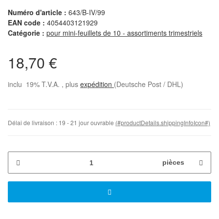
Numéro d'article :
643/B-IV/99
EAN code :
4054403121929
Catégorie :
pour mini-feuillets de 10 - assortiments trimestriels
18,70 €
inclu 19% T.V.A. , plus
expédition
(Deutsche Post / DHL)
Délai de livraison :
19 - 21 jour ouvrable
(#productDetails.shippingInfoIcon#)
pièces