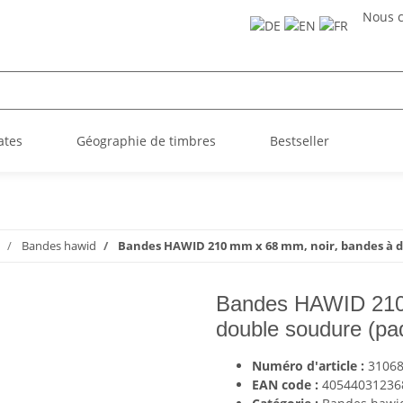
Nous c
ates
Géographie de timbres
Bestseller
Bandes hawid
Bandes HAWID 210 mm x 68 mm, noir, bandes à do
Bandes HAWID 210 
double soudure (pa
Numéro d'article :
3106
EAN code :
40544031236