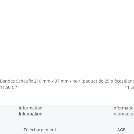
Bandes Schaufix 210 mm x 37 mm - noir (paquet de 25 pièces)
Band
11,50 €
*
11,5
Information
Informatio
Information
Informatio
Téléchargement
AGB