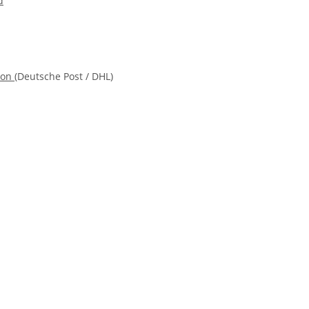
d
ion
(Deutsche Post / DHL)