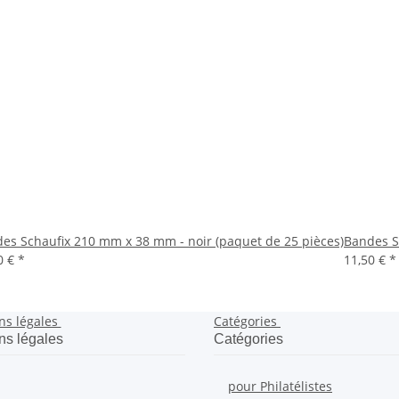
es Schaufix 210 mm x 38 mm - noir (paquet de 25 pièces)
Bandes S
0 €
*
11,50 €
*
ns légales
Catégories
ns légales
Catégories
pour Philatélistes