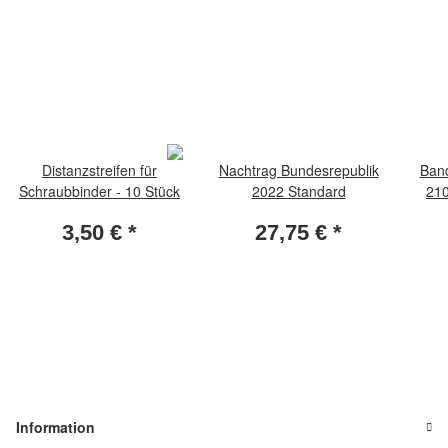
Distanzstreifen für
Nachtrag Bundesrepublik
Ban
Schraubbinder - 10 Stück
2022 Standard
210
(p
3,50 €
*
27,75 €
*
Information