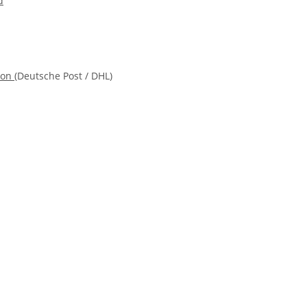
d
ion
(Deutsche Post / DHL)