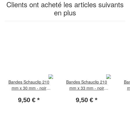
Clients ont acheté les articles suivants
en plus
Bandes Schauclip 210
Bandes Schauclip 210
Ba
mm x 30 mm - noir
mm x 33 mm - noir
m
(paquet de 25 pièces)
(paquet de 25 pièces)
(pa
9,50 €
*
9,50 €
*