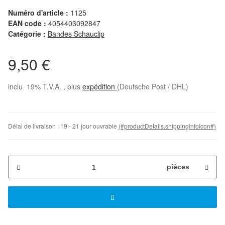
Numéro d'article :
1125
EAN code :
4054403092847
Catégorie :
Bandes Schauclip
9,50 €
inclu 19% T.V.A. , plus
expédition
(Deutsche Post / DHL)
Délai de livraison :
19 - 21 jour ouvrable
(#productDetails.shippingInfoIcon#)
pièces