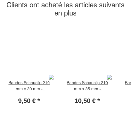
Clients ont acheté les articles suivants
en plus
Bandes Schauclip 210
Bandes Schauclip 210
Ba
mm x 30 mm -
mm x 35 mm -
transparent (paquet de 25
transparent (paquet de 25
trans
9,50 €
*
10,50 €
*
pièces)
pièces)