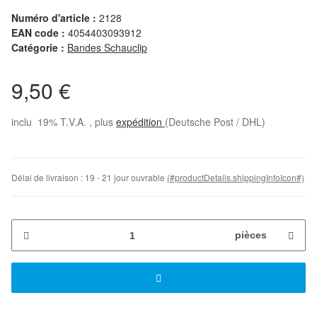
Numéro d'article :
2128
EAN code :
4054403093912
Catégorie :
Bandes Schauclip
9,50 €
inclu 19% T.V.A. , plus
expédition
(Deutsche Post / DHL)
Délai de livraison :
19 - 21 jour ouvrable
(#productDetails.shippingInfoIcon#)
pièces