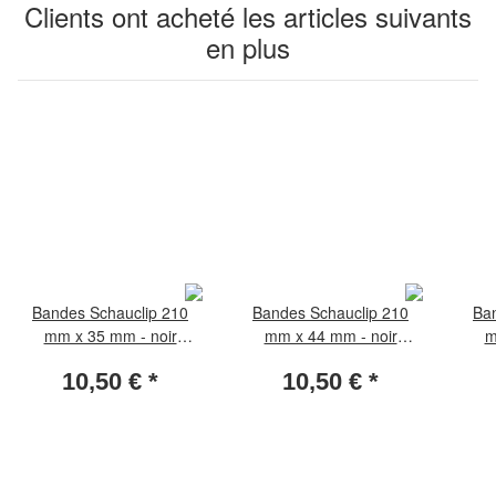
Clients ont acheté les articles suivants
en plus
Bandes Schauclip 210
Bandes Schauclip 210
Ba
mm x 35 mm - noir
mm x 44 mm - noir
m
(paquet de 25 pièces)
(paquet de 25 pièces)
(pa
10,50 €
*
10,50 €
*