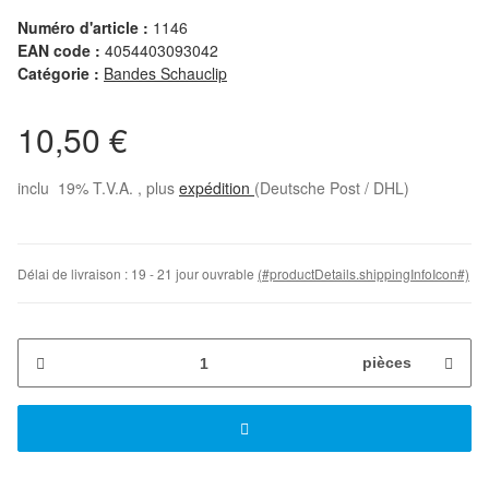
Numéro d'article :
1146
EAN code :
4054403093042
Catégorie :
Bandes Schauclip
10,50 €
inclu 19% T.V.A. , plus
expédition
(Deutsche Post / DHL)
Délai de livraison :
19 - 21 jour ouvrable
(#productDetails.shippingInfoIcon#)
pièces