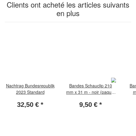
Clients ont acheté les articles suivants
en plus
Nachtrag Bundesrepublik
Bandes Schauclip 210
Ba
2023 Standard
mm x 31 m - noir (paquet
m
de 25 pièces)
(pa
32,50 €
*
9,50 €
*