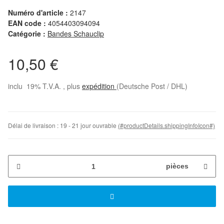
Numéro d'article :
2147
EAN code :
4054403094094
Catégorie :
Bandes Schauclip
10,50 €
inclu 19% T.V.A. , plus
expédition
(Deutsche Post / DHL)
Délai de livraison :
19 - 21 jour ouvrable
(#productDetails.shippingInfoIcon#)
pièces