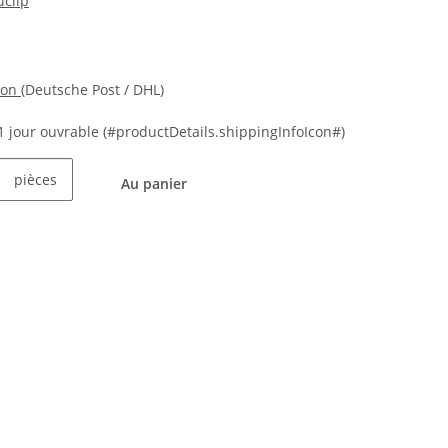
clip
ion
(Deutsche Post / DHL)
21 jour ouvrable
(#productDetails.shippingInfoIcon#)
pièces
Au panier