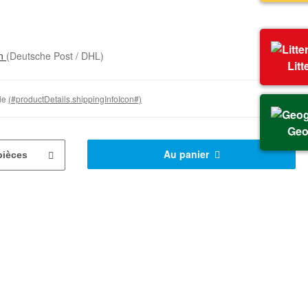
on
(Deutsche Post / DHL)
Litt
ble
(#productDetails.shippingInfoIcon#)
Geo
Au panier
pièces