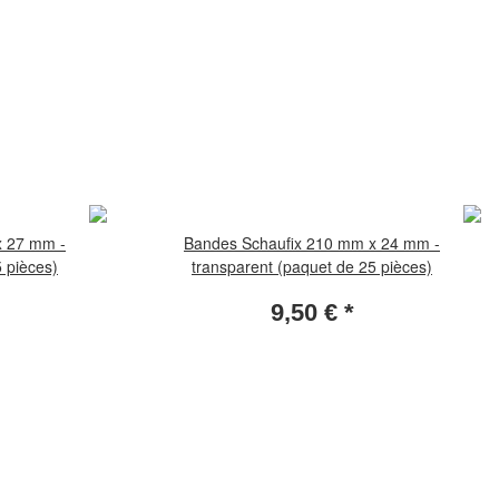
x 27 mm -
Bandes Schaufix 210 mm x 24 mm -
 pièces)
transparent (paquet de 25 pièces)
9,50 €
*