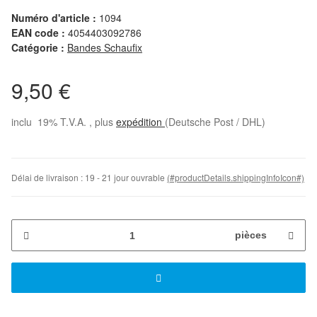
Numéro d'article :
1094
EAN code :
4054403092786
Catégorie :
Bandes Schaufix
9,50 €
inclu 19% T.V.A. , plus
expédition
(Deutsche Post / DHL)
Délai de livraison :
19 - 21 jour ouvrable
(#productDetails.shippingInfoIcon#)
pièces