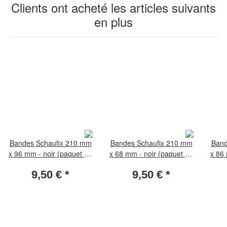
Clients ont acheté les articles suivants
en plus
Bandes Schaufix 210 mm
Bandes Schaufix 210 mm
Band
x 96 mm - noir (paquet de
x 68 mm - noir (paquet de
x 86 
10 pièces)
10 pièces)
9,50 €
*
9,50 €
*