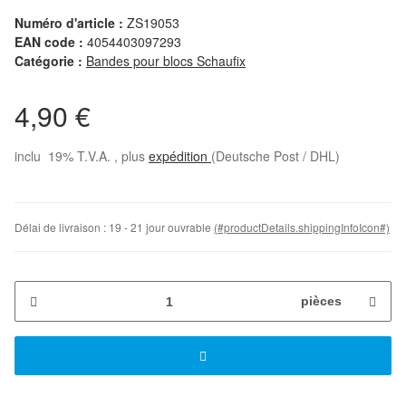
Numéro d'article :
ZS19053
EAN code :
4054403097293
Catégorie :
Bandes pour blocs Schaufix
4,90 €
inclu 19% T.V.A. , plus
expédition
(Deutsche Post / DHL)
Délai de livraison :
19 - 21 jour ouvrable
(#productDetails.shippingInfoIcon#)
pièces