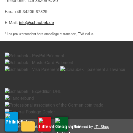
Téléphone: +49 34205 6780
Fax: +49 34205 67829
E-Mail:
info@schaubek.de
* Les prix s'entendent hors emballage et transport, TVA inclus.
© Schaubek GmbH
Powered by
JTL-Shop