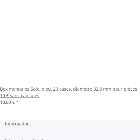
Box monnaies Solo, bleu, 20 cases, diamètre 32,8 mm pour pièces
10 € sans capsules
18,00 €
*
Information