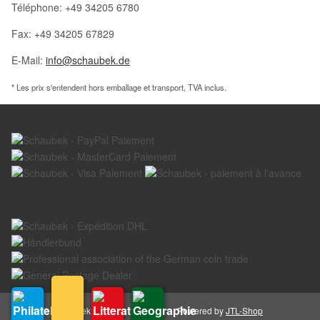
Téléphone: +49 34205 6780
Fax: +49 34205 67829
E-Mail:
info@schaubek.de
* Les prix s'entendent hors emballage et transport, TVA inclus.
© Schaubek GmbH
Powered by
JTL-Shop