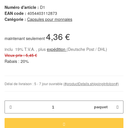
Numéro d'article :
D1
EAN code :
4054403112873
Catégorie :
Capsules pour monnaies
4,36 €
maintenant seulement
inclu 19% T.V.A. , plus
expédition
(Deutsche Post / DHL)
Vieux prix : 5,45 €
Rabais :
20%
Délai de livraison :
5 - 7 jour ouvrable
(#productDetails.shippingInfoIcon#)
paquet