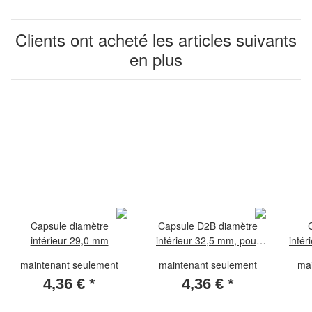
Clients ont acheté les articles suivants
en plus
Capsule diamètre
Capsule D2B diamètre
intérieur 29,0 mm
intérieur 32,5 mm, pour
intér
pièces de 10 DM
maintenant seulement
maintenant seulement
ma
4,36 €
*
4,36 €
*