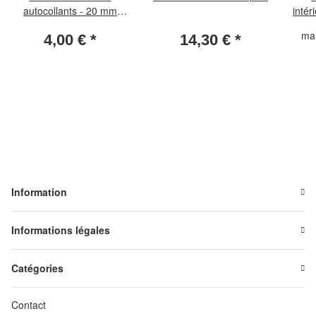
autocollants - 20 mm
intér
(paquet de 25 pièces)
ma
4,00 €
*
14,30 €
*
Information
Informations légales
Catégories
Contact