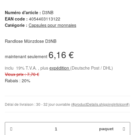
Numéro d'article :
D3NB
EAN code :
4054403113122
Catégorie :
Capsules pour monnaies
Randlose Münzdose D3NB
6,16 €
maintenant seulement
inclu 19% T.V.A. , plus
expédition
(Deutsche Post / DHL)
Vieux prix : 7,70 €
Rabais :
20%
Délai de livraison :
30 - 32 jour ouvrable
(#productDetails.shippingInfoIcon#)
paquet