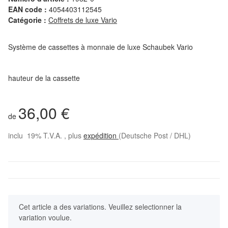
EAN code :
4054403112545
Catégorie :
Coffrets de luxe Vario
Système de cassettes à monnaie de luxe Schaubek Vario
hauteur de la cassette
36,00 €
de
inclu 19% T.V.A. , plus
expédition
(Deutsche Post / DHL)
x
Cet article a des variations. Veuillez selectionner la
variation voulue.