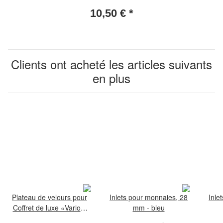
alvéoles d'un diamètre de 40
10,50 €
*
mm
Clients ont acheté les articles suivants
en plus
Plateau de velours pour
Inlets pour monnaies, 28
Inle
Coffret de luxe «Vario»,
mm - bleu
24 alvéoles d'un diamètre