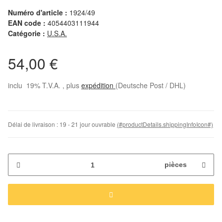
Numéro d'article :
1924/49
EAN code :
4054403111944
Catégorie :
U.S.A.
54,00 €
inclu 19% T.V.A. , plus
expédition
(Deutsche Post / DHL)
Délai de livraison :
19 - 21 jour ouvrable
(#productDetails.shippingInfoIcon#)
pièces