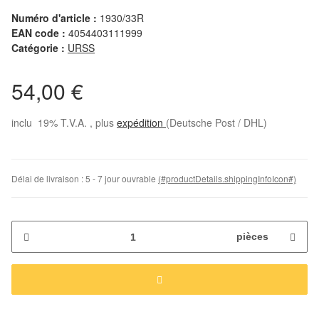
Numéro d'article :
1930/33R
EAN code :
4054403111999
Catégorie :
URSS
54,00 €
inclu 19% T.V.A. , plus
expédition
(Deutsche Post / DHL)
Délai de livraison :
5 - 7 jour ouvrable
(#productDetails.shippingInfoIcon#)
pièces