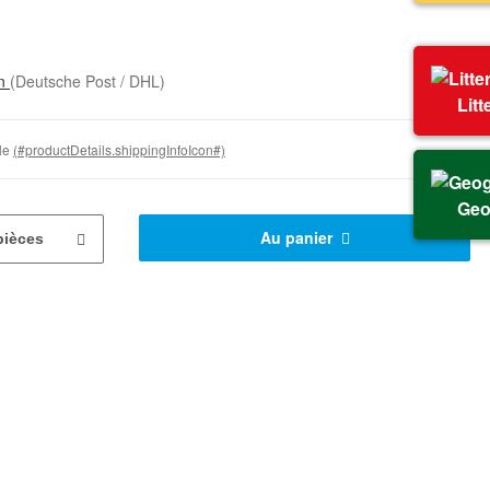
on
(Deutsche Post / DHL)
Litt
ble
(#productDetails.shippingInfoIcon#)
Geo
Au panier
pièces