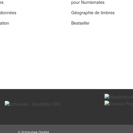
es
pour Numismates
s données
Géographie de timbres
tation
Bestseller
© Schaubek GmbH