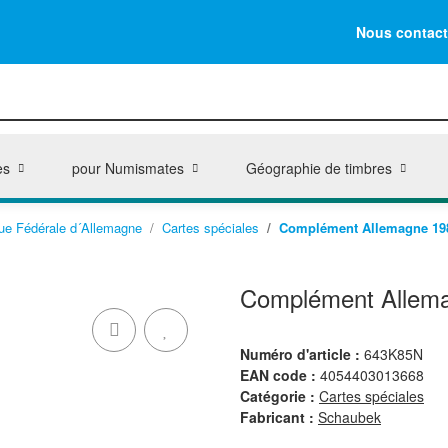
Nous contact
es
pour Numismates
Géographie de timbres
ue Fédérale d´Allemagne
Cartes spéciales
Complément Allemagne 1985
Complément Allemag
Numéro d'article :
643K85N
EAN code :
4054403013668
Catégorie :
Cartes spéciales
Fabricant :
Schaubek