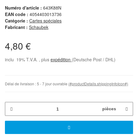
Numéro d'article :
643K88N
EAN code :
4054403013736
Catégorie :
Cartes spéciales
Fabricant :
Schaubek
4,80 €
inclu 19% T.V.A. , plus
expédition
(Deutsche Post / DHL)
Délai de livraison :
5 - 7 jour ouvrable
(#productDetails.shippingInfoIcon#)
pièces