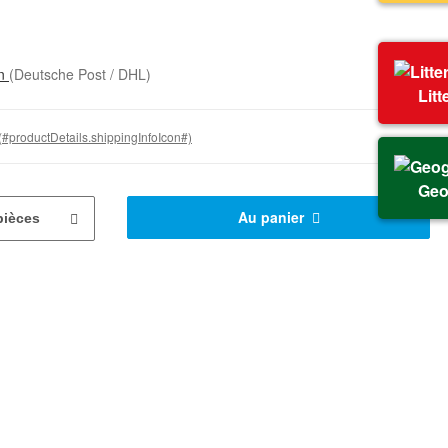
on
(Deutsche Post / DHL)
Litt
(#productDetails.shippingInfoIcon#)
Geo
Au panier
pièces