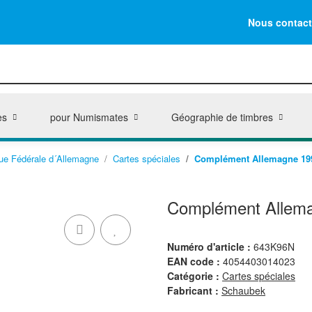
Nous contact
es
pour Numismates
Géographie de timbres
ue Fédérale d´Allemagne
Cartes spéciales
Complément Allemagne 1996
Complément Allemag
Numéro d'article :
643K96N
EAN code :
4054403014023
Catégorie :
Cartes spéciales
Fabricant :
Schaubek