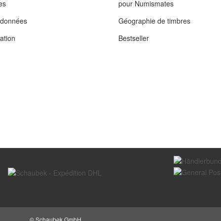
es
pour Numismates
s données
Géographie de timbres
tation
Bestseller
© Schaubek GmbH