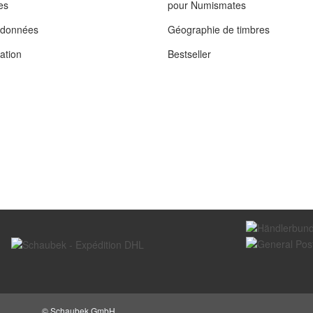
es
pour Numismates
s données
Géographie de timbres
tation
Bestseller
© Schaubek GmbH