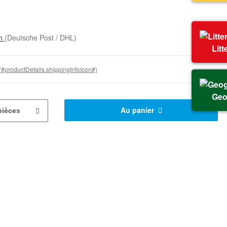
on
(Deutsche Post / DHL)
Litt
(#productDetails.shippingInfoIcon#)
Geo
Au panier
pièces