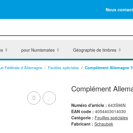
Nous contact
es
pour Numismates
Géographie de timbres
ue Fédérale d´Allemagne
Feuilles spéciales
Complément Allemagne 199
Complément Allemag
Numéro d'article :
643S96N
EAN code :
4054403014030
Catégorie :
Feuilles spéciales
Fabricant :
Schaubek