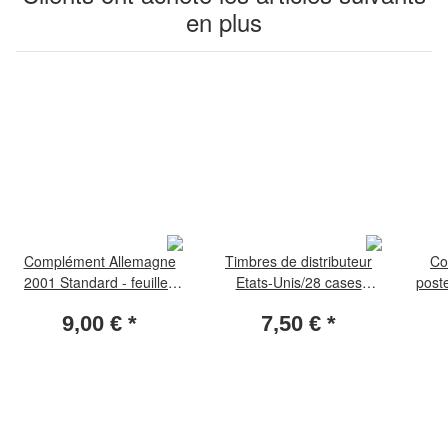
en plus
Complément Allemagne
Timbres de distributeur
Co
2001 Standard - feuilles
Etats-Unis/28 cases
poste
spéciales
Standard
9,00 €
*
7,50 €
*