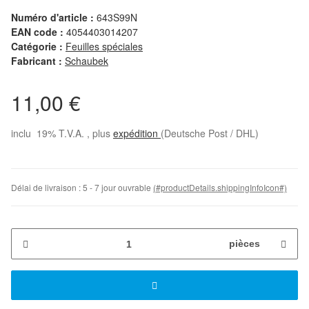
Numéro d'article :
643S99N
EAN code :
4054403014207
Catégorie :
Feuilles spéciales
Fabricant :
Schaubek
11,00 €
inclu 19% T.V.A. , plus
expédition
(Deutsche Post / DHL)
Délai de livraison :
5 - 7 jour ouvrable
(#productDetails.shippingInfoIcon#)
pièces