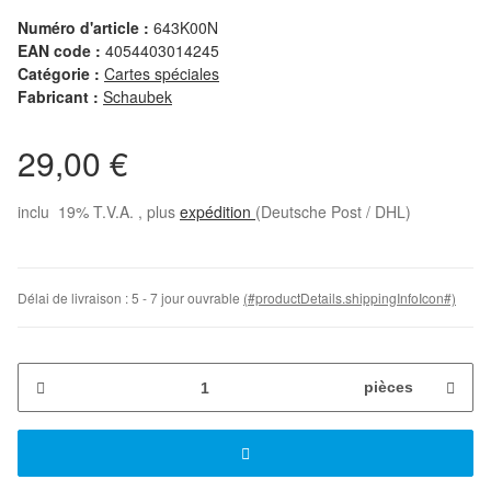
Numéro d'article :
643K00N
EAN code :
4054403014245
Catégorie :
Cartes spéciales
Fabricant :
Schaubek
29,00 €
inclu 19% T.V.A. , plus
expédition
(Deutsche Post / DHL)
Délai de livraison :
5 - 7 jour ouvrable
(#productDetails.shippingInfoIcon#)
pièces