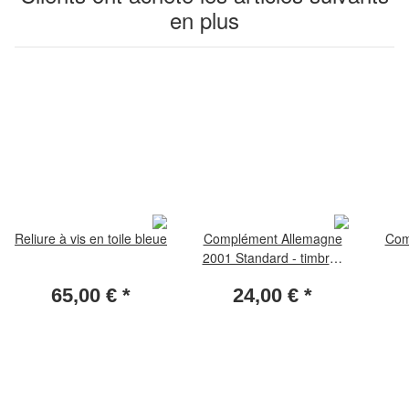
en plus
Reliure à vis en toile bleue
Complément Allemagne
Com
2001 Standard - timbres
du coin de feuille
65,00 €
*
24,00 €
*