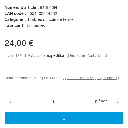
Numéro d'article :
643E03N
EAN code :
4054403014382
Catégorie :
Timbres du coin de feuille
Fabricant :
Schaubek
24,00 €
inclu 19% T.V.A. , plus
expédition
(Deutsche Post / DHL)
Délai de livraison :
5 - 7 jour ouvrable
(#productDetails.shippingInfoIcon#)
pièces