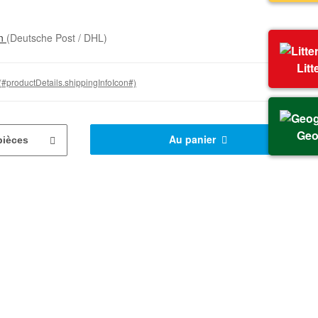
on
(Deutsche Post / DHL)
Litt
(#productDetails.shippingInfoIcon#)
Geo
Au panier
pièces