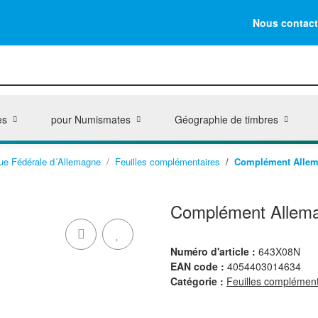
Nous contact
es
pour Numismates
Géographie de timbres
ue Fédérale d´Allemagne
Feuilles complémentaires
Complément Allema
Complément Allema
Numéro d'article :
643X08N
EAN code :
4054403014634
Catégorie :
Feuilles complément