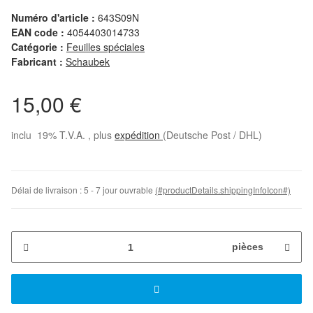
Numéro d'article :
643S09N
EAN code :
4054403014733
Catégorie :
Feuilles spéciales
Fabricant :
Schaubek
15,00 €
inclu 19% T.V.A. , plus
expédition
(Deutsche Post / DHL)
Délai de livraison :
5 - 7 jour ouvrable
(#productDetails.shippingInfoIcon#)
pièces