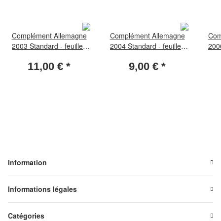
Complément Allemagne
Complément Allemagne
Com
2003 Standard - feuilles
2004 Standard - feuilles
2006
spéciales
spéciales
11,00 €
*
9,00 €
*
Information
Informations légales
Catégories