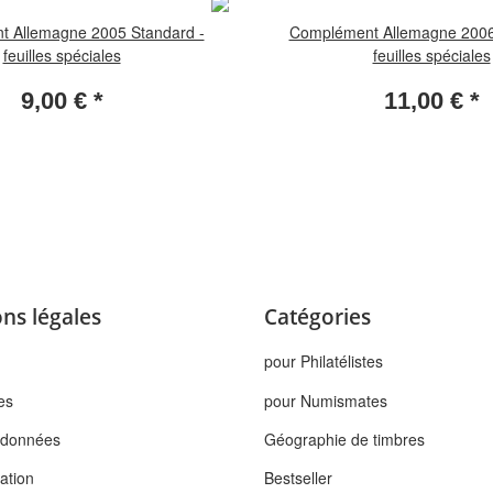
 Allemagne 2005 Standard -
Complément Allemagne 2006
feuilles spéciales
feuilles spéciales
9,00 €
*
11,00 €
*
ns légales
Catégories
pour Philatélistes
es
pour Numismates
s données
Géographie de timbres
tation
Bestseller