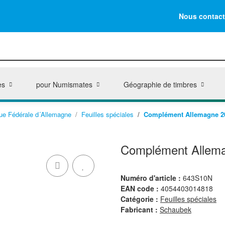
Nous contact
es
pour Numismates
Géographie de timbres
ue Fédérale d´Allemagne
Feuilles spéciales
Complément Allemagne 201
Complément Allemag
Numéro d'article :
643S10N
EAN code :
4054403014818
Catégorie :
Feuilles spéciales
Fabricant :
Schaubek