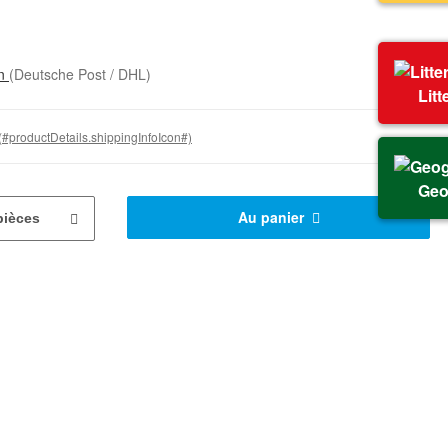
on
(Deutsche Post / DHL)
Litt
(#productDetails.shippingInfoIcon#)
Geo
Au panier
pièces