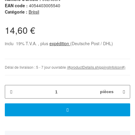
EAN code :
4054403005540
Catégorie :
Brèsil
14,60 €
inclu 19% T.V.A. , plus
expédition
(Deutsche Post / DHL)
Délai de livraison :
5 - 7 jour ouvrable
(#productDetails.shippingInfoIcon#)
pièces