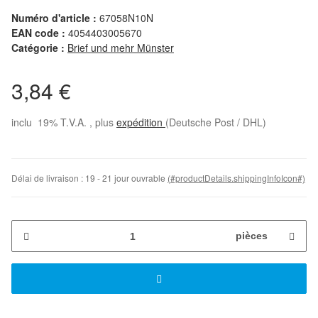
Numéro d'article :
67058N10N
EAN code :
4054403005670
Catégorie :
Brief und mehr Münster
3,84 €
inclu 19% T.V.A. , plus
expédition
(Deutsche Post / DHL)
Délai de livraison :
19 - 21 jour ouvrable
(#productDetails.shippingInfoIcon#)
pièces