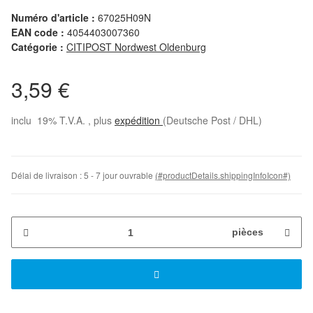
Numéro d'article :
67025H09N
EAN code :
4054403007360
Catégorie :
CITIPOST Nordwest Oldenburg
3,59 €
inclu 19% T.V.A. , plus
expédition
(Deutsche Post / DHL)
Délai de livraison :
5 - 7 jour ouvrable
(#productDetails.shippingInfoIcon#)
pièces