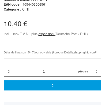
EAN code :
4054403006561
Catégorie :
Chili
10,40 €
inclu 19% T.V.A. , plus
expédition
(Deutsche Post / DHL)
Délai de livraison :
5 - 7 jour ouvrable
(#productDetails.shippingInfoIcon#)
pièces