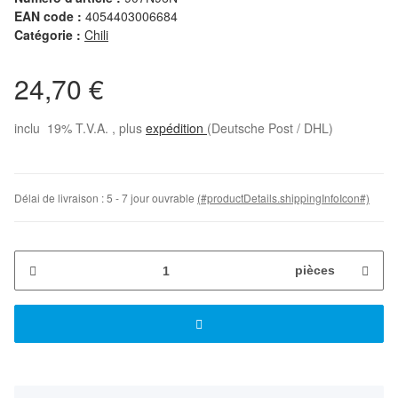
EAN code :
4054403006684
Catégorie :
Chili
24,70 €
inclu 19% T.V.A. , plus
expédition
(Deutsche Post / DHL)
Délai de livraison :
5 - 7 jour ouvrable
(#productDetails.shippingInfoIcon#)
pièces