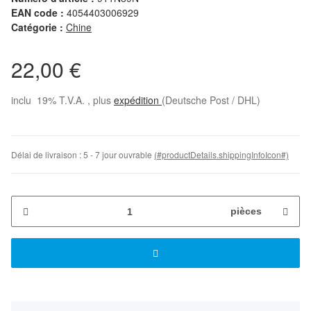
EAN code :
4054403006929
Catégorie :
Chine
22,00 €
inclu 19% T.V.A. , plus
expédition
(Deutsche Post / DHL)
Délai de livraison :
5 - 7 jour ouvrable
(#productDetails.shippingInfoIcon#)
pièces