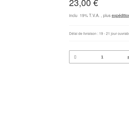
23,00 €
inclu 19% T.V.A. , plus
expéditi
Délai de livraison :
19 - 21 jour ouvra