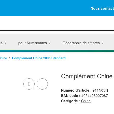
Nous contact
es
pour Numismates
Géographie de timbres
Chine
Complément Chine 2005 Standard
Complément Chine 
Numéro d'article :
911N05N
EAN code :
4054403007087
Catégorie :
Chine