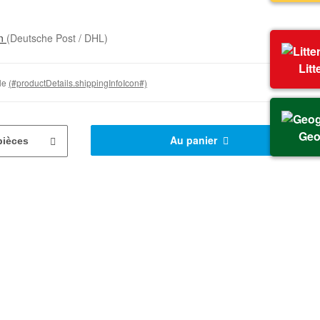
on
(Deutsche Post / DHL)
Litt
ble
(#productDetails.shippingInfoIcon#)
Geo
Au panier
pièces