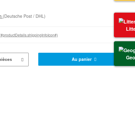
on
(Deutsche Post / DHL)
Litt
(#productDetails.shippingInfoIcon#)
Geo
Au panier
pièces