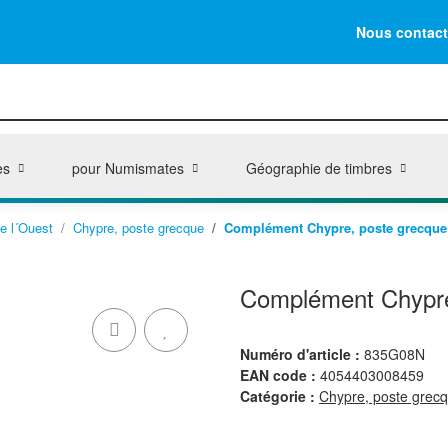
Nous contact
es
pour Numismates
Géographie de timbres
e l´Ouest
Chypre, poste grecque
Complément Chypre, poste grecque
Complément Chypre
Numéro d'article :
835G08N
EAN code :
4054403008459
Catégorie :
Chypre, poste grec