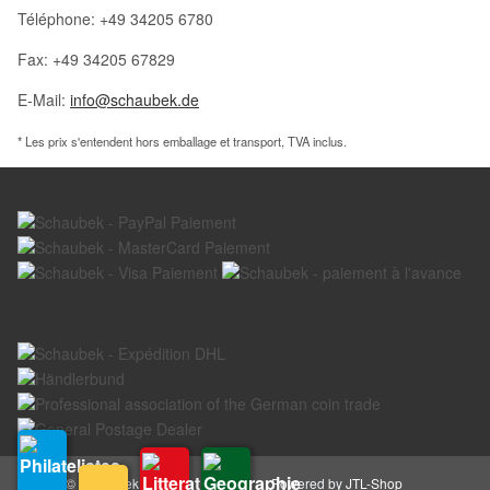
Téléphone: +49 34205 6780
Fax: +49 34205 67829
E-Mail:
info@schaubek.de
* Les prix s'entendent hors emballage et transport, TVA inclus.
© Schaubek GmbH
Powered by
JTL-Shop