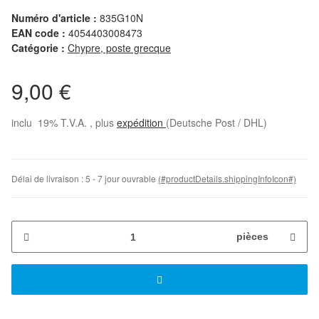
Numéro d'article :
835G10N
EAN code :
4054403008473
Catégorie :
Chypre, poste grecque
9,00 €
inclu 19% T.V.A. , plus
expédition
(Deutsche Post / DHL)
Délai de livraison :
5 - 7 jour ouvrable
(#productDetails.shippingInfoIcon#)
pièces