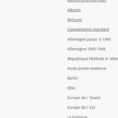
Albums pré-imprimés
Albums
Reliures
Compléments standard
Allemagne jusqu´à 1945
Allemagne 1945-1949
République Fédérale d´All
Poste privée moderne
Berlin
RDA
Europe de l´Ouest
Europe de l´Est
Le baltique