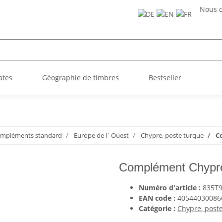
Nous c
ates
Géographie de timbres
Bestseller
mpléments standard
Europe de l´Ouest
Chypre, poste turque
C
Complément Chypre
Numéro d'article :
835T
EAN code :
40544030086
Catégorie :
Chypre, post