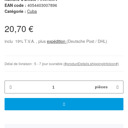
EAN code :
4054403007896
Catégorie :
Cuba
20,70 €
inclu 19% T.V.A. , plus
expédition
(Deutsche Post / DHL)
Délai de livraison :
5 - 7 jour ouvrable
(#productDetails.shippingInfoIcon#)
pièces