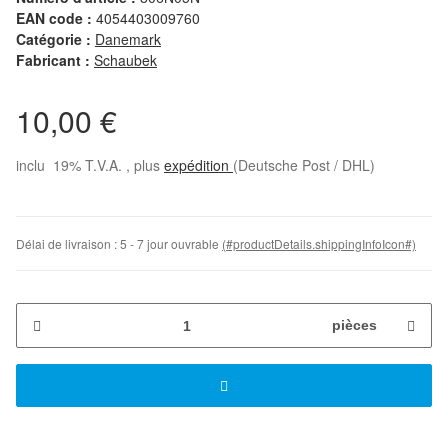
EAN code :
4054403009760
Catégorie :
Danemark
Fabricant :
Schaubek
10,00 €
inclu 19% T.V.A. , plus
expédition
(Deutsche Post / DHL)
Délai de livraison :
5 - 7 jour ouvrable
(#productDetails.shippingInfoIcon#)
pièces