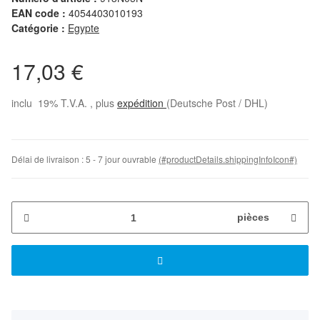
EAN code :
4054403010193
Catégorie :
Egypte
17,03 €
inclu 19% T.V.A. , plus
expédition
(Deutsche Post / DHL)
Délai de livraison :
5 - 7 jour ouvrable
(#productDetails.shippingInfoIcon#)
pièces