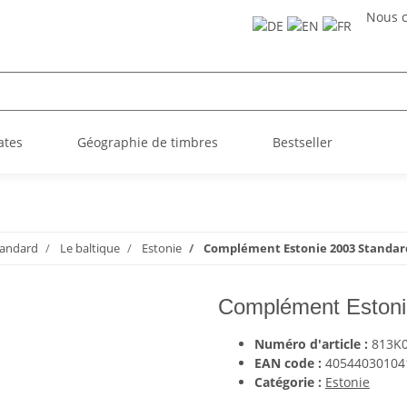
Nous c
ates
Géographie de timbres
Bestseller
andard
Le baltique
Estonie
Complément Estonie 2003 Standard 
Complément Estonie
Numéro d'article :
813K
EAN code :
40544030104
Catégorie :
Estonie