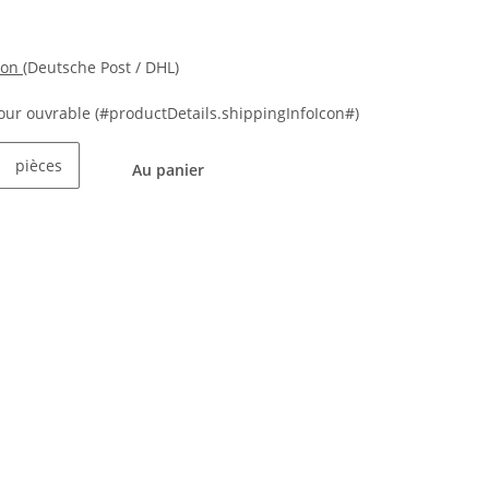
ion
(Deutsche Post / DHL)
 jour ouvrable
(#productDetails.shippingInfoIcon#)
pièces
Au panier