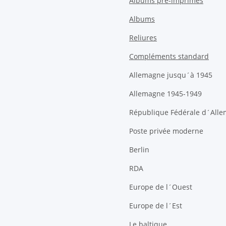
Albums pré-imprimés
Albums
Reliures
Compléments standard
Allemagne jusqu´à 1945
Allemagne 1945-1949
République Fédérale d´All
Poste privée moderne
Berlin
RDA
Europe de l´Ouest
Europe de l´Est
Le baltique