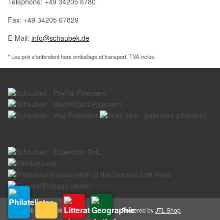
Téléphone: +49 34205 6780
Fax: +49 34205 67829
E-Mail:
info@schaubek.de
* Les prix s'entendent hors emballage et transport, TVA inclus.
© Schaubek GmbH
Powered by
JTL-Shop