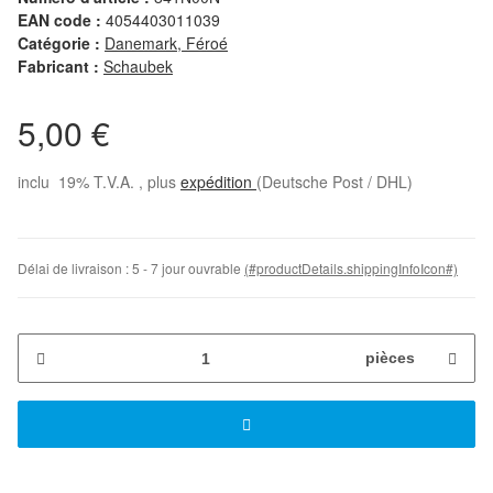
EAN code :
4054403011039
Catégorie :
Danemark, Féroé
Fabricant :
Schaubek
5,00 €
inclu 19% T.V.A. , plus
expédition
(Deutsche Post / DHL)
Délai de livraison :
5 - 7 jour ouvrable
(#productDetails.shippingInfoIcon#)
pièces