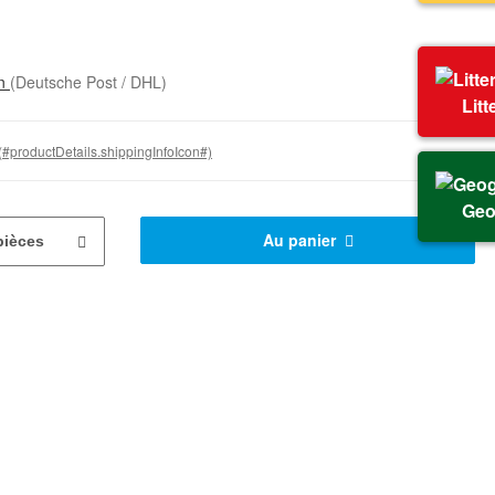
on
(Deutsche Post / DHL)
Litt
(#productDetails.shippingInfoIcon#)
Geo
Au panier
pièces