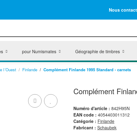
Nous contact
es
pour Numismates
Géographie de timbres
e l´Ouest
Finlande
Complément Finlande 1995 Standard - carnets
Complément Finland
Numéro d'article :
842H95N
EAN code :
4054403011312
Catégorie :
Finlande
Fabricant :
Schaubek