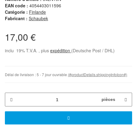
EAN code :
4054403011596
Catégorie :
Finlande
Fabricant :
Schaubek
17,00 €
inclu 19% T.V.A. , plus
expédition
(Deutsche Post / DHL)
Délai de livraison :
5 - 7 jour ouvrable
(#productDetails.shippingInfoIcon#)
pièces