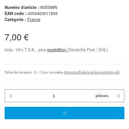
Numéro d'article :
805S98N
EAN code :
4054403011855
Catégorie :
France
7,00 €
inclu 19% T.V.A. , plus
expédition
(Deutsche Post / DHL)
Délai de livraison :
5 - 7 jour ouvrable
(#productDetails.shippingInfoIcon#)
pièces