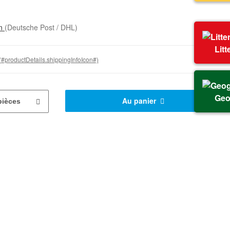
on
(Deutsche Post / DHL)
Litt
(#productDetails.shippingInfoIcon#)
Geo
Au panier
pièces