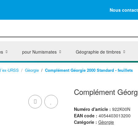
Nous contact
es
pour Numismates
Géographie de timbres
 l´ex-URSS
Gèorgie
Complément Géorgie 2000 Standard - feuillets
Complément Géorgie
Numéro d'article :
922K00N
EAN code :
4054403013200
Catégorie :
Gèorgie