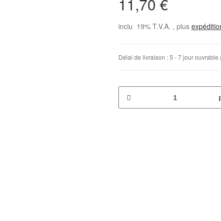
11,70 €
inclu 19% T.V.A. , plus
expéditi
Délai de livraison :
5 - 7 jour ouvrable